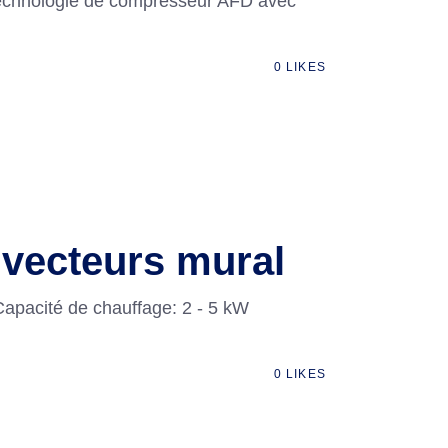
 Technologie de compresseur AFD avec
0
LIKES
vecteurs mural
apacité de chauffage: 2 - 5 kW
0
LIKES