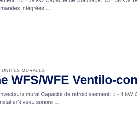
issement: 16 - 59 kW Capacité de chauffage: 15 - 58 kW
mmandes intégrées
UNITÉS MURALES
,
e WFS/WFE Ventilo-con
cteurs mural Capacité de refroidissement: 1 - 4 kW C
installerNiveau sonore