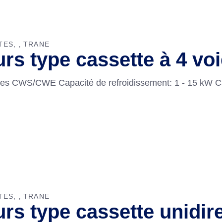
TES
TRANE
,
urs type cassette à 4 
oies CWS/CWE Capacité de refroidissement: 1 - 15 kW Ca
TES
TRANE
,
rs type cassette unidir