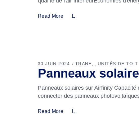
qualité de l'air intérieurÉconomies d'éne
Read More
30 JUIN 2024
TRANE
UNITÉS DE TOIT
,
Panneaux solaires
Panneaux solaires sur Airfinity Capacit
connecter des panneaux photovoltaïques à
Read More