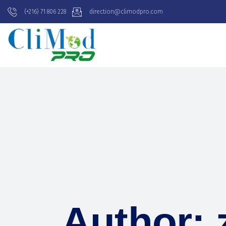
(+216) 71 806 228
direction@climodpro.com
Author: 