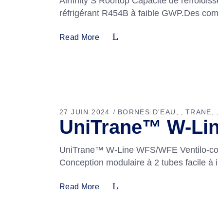
Airfinity S Rooftop Capacité de refroid
réfrigérant R454B à faible GWP.Des co
Read More
27 JUIN 2024
BORNES D'EAU
TRANE
,
UniTrane™ W-Lin
UniTrane™ W-Line WFS/WFE Ventilo-conve
Conception modulaire à 2 tubes facile à 
Read More