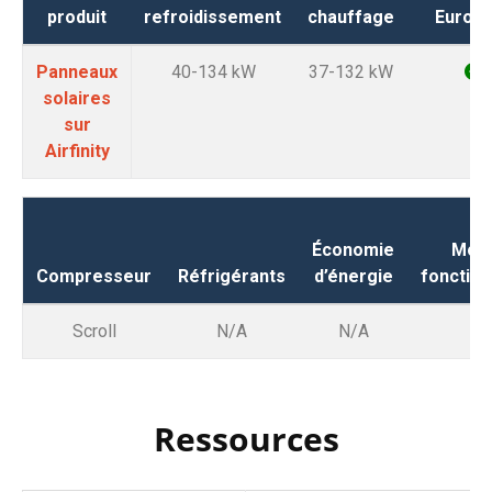
produit
refroidissement
chauffage
Eurove
Panneaux
40-134 kW
37-132 kW
solaires
sur
Airfinity
Économie
Mod
Compresseur
Réfrigérants
d’énergie
fonctio
Scroll
N/A
N/A
N
Ressources