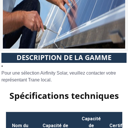
DESCRIPTION DE LA GAMME
Pour une sélection Airfinity Solar, veuillez contacter votre
représentant Trane local.
Spécifications techniques
Capacité
Nom du
Capacité de
de
Certific