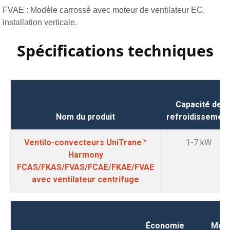
FVAE : Modèle carrossé avec moteur de ventilateur EC,
installation verticale.
Spécifications techniques
Capacité de
Nom du produit
refroidissemen
Ventilo-convecteurs UniTrane™
1-7 kW
Harmony
FCAS/FKAS/FVAS/FCAE/FKAE/FVAE
avec ventilateur centrifuge
Économie
Mod