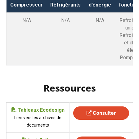
Compresseur
Réfrigérants
d’énergie
fonctio
N/A
N/A
N/A
Refroidi
uniqu
Refroidi
et cha
élect
Pompe à 
Ressources
Tableaux Ecodesign
Consulter
Lien vers les archives de
documents