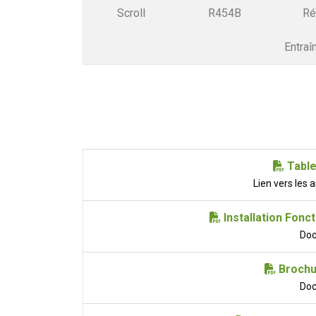
Scroll
R454B
Ré
Entraî
Table
Lien vers les
Installation Fonc
Do
Brochu
Do