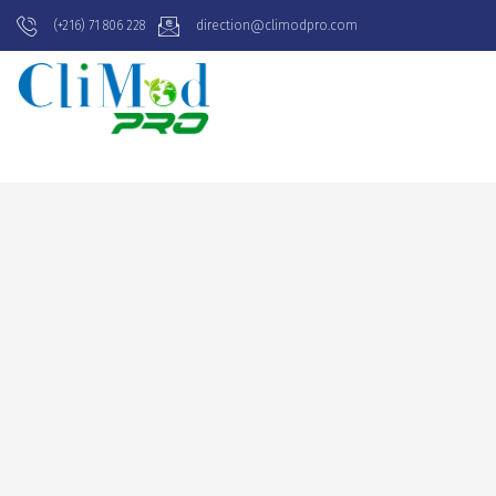
(+216) 71 806 228
direction@climodpro.com