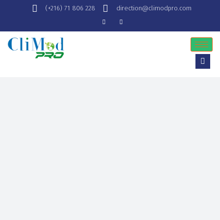
(+216) 71 806 228
direction@climodpro.com