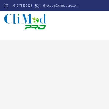
(+216) 71 806 228
direction@climodpro.com