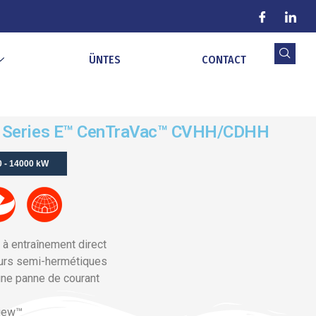
ÜNTES
CONTACT
au Series E™ CenTraVac™ CVHH/CDHH
0 - 14000 kW
à entraînement direct
urs semi-hermétiques
ne panne de courant
iew™