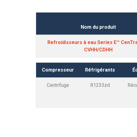
Nom du produit
Refroidisseurs à eau Series E™ CenTr
CVHH/CDHH
Compresseur
Réfrigérants
É
Centrifuge
R1233zd
Récu