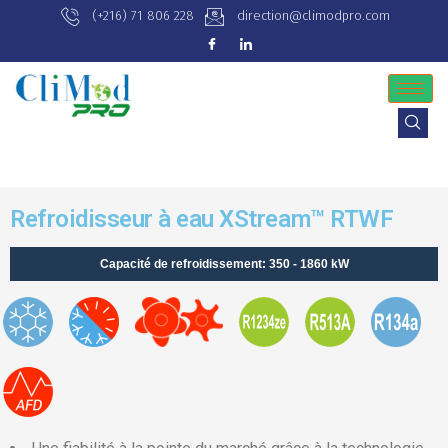
(+216) 71 806 228
direction@climodpro.com
Refroidisseur à eau XStream™ RTWF
Capacité de refroidissement: 350 - 1860 kW