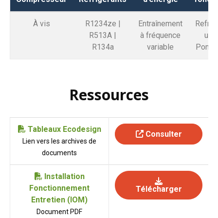
À vis
R1234ze |
Entraînement
Refro
R513A |
à fréquence
uni
R134a
variable
Pompe
Ressources
Tableaux Ecodesign
Consulter
Lien vers les archives de
documents
Installation
Fonctionnement
Télécharger
Entretien (IOM)
Document PDF