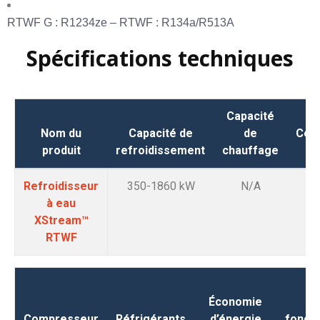
RTWF G : R1234ze – RTWF : R134a/R513A
Spécifications techniques
Capacité
Nom du
Capacité de
de
Cert
produit
refroidissement
chauffage
Eu
Refroidisseur
350-1860 kW
N/A
à eau
XStream™
RTWF
Économie
Mo
Compresseur
Réfrigérants
d’énergie
fonct