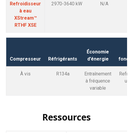
Refroidisseur
2970-3640 kW
N/A
à eau
XStream™
RTHF XSE
Économie
Mo
Compresseur
Réfrigérants
d’énergie
fonct
À vis
R134a
Entraînement
Refro
à fréquence
uni
variable
Ressources