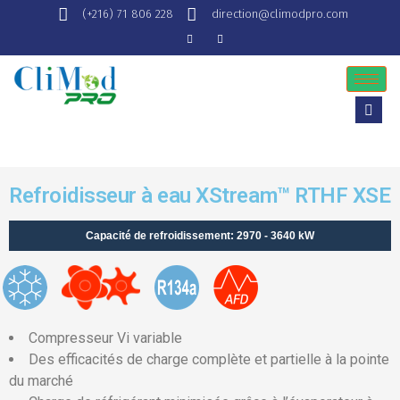
(+216) 71 806 228
direction@climodpro.com
Refroidisseur à eau XStream™ RTHF XSE
Capacité de refroidissement: 2970 - 3640 kW
Compresseur Vi variable
Des efficacités de charge complète et partielle à la pointe
du marché