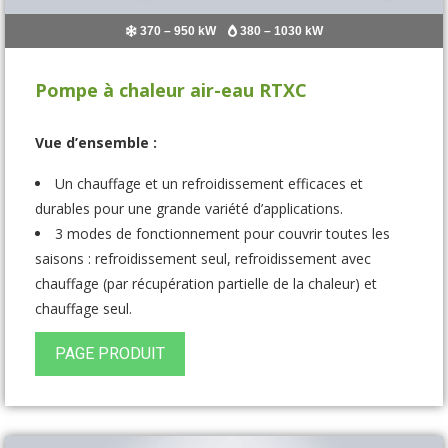
370 – 950 kW
380 – 1030 kW
Pompe à chaleur air-eau RTXC
Vue d’ensemble :
Un chauffage et un refroidissement efficaces et
durables pour une grande variété d’applications.
3 modes de fonctionnement pour couvrir toutes les
saisons : refroidissement seul, refroidissement avec
chauffage (par récupération partielle de la chaleur) et
chauffage seul.
Les meilleurs rendements EER 3,6 et SEER 5,54 de
PAGE PRODUIT
l’industrie dans la catégorie des pompes à chaleur
réversibles à compresseur à vis.