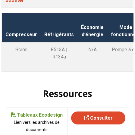
Booster
Économie
Mode 
Compresseur
Réfrigérants
d’énergie
fonctionn
Scroll
R513A |
N/A
Pompe à c
R134a
Ressources
Tableaux Ecodesign
Consulter
Lien vers les archives de
documents