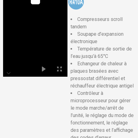
Compresseurs scroll
tandem
Soupape d’expansion
électronique
Température de sortie de
l’eau jusqu’à 65°C
Echangeur de chaleur à
plaques brasées avec
pressostat différentiel et
réchauffeur électrique antigel
Contrôleur à
microprocesseur pour gérer
le mode marche/arrêt de
l’unité, le réglage du mode de
fonctionnement, le réglage
des paramètres et l’affichage
des codes d’erreur.