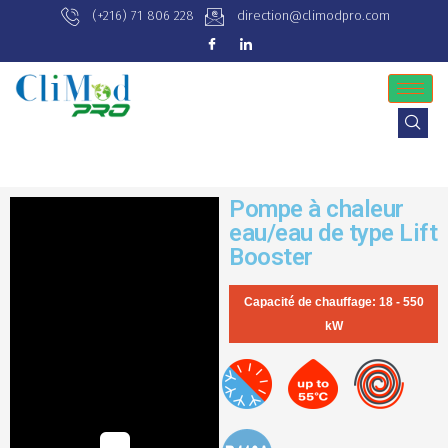
(+216) 71 806 228
direction@climodpro.com
Pompe à chaleur
eau/eau de type Lift
Booster
Capacité de chauffage: 18 - 550
kW