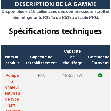
DESCRIPTION DE LA GAMME
Disponibles en 16 tailles avec des compresseurs scroll et
des réfrigérants R134a ou R513a à faible PRG.
Spécifications techniques
Capacité
Nom du
Capacité de
de
Certificatio
produit
refroidissement
chauffage
Eurovent
Pompe
N/A
18-550 kW
à
chaleur
eau/eau
de type
Lift