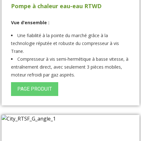
Pompe à chaleur eau-eau RTWD
Vue d’ensemble :
Une fiabilité à la pointe du marché grâce à la
technologie réputée et robuste du compresseur à vis
Trane.
Compresseur à vis semi-hermétique à basse vitesse, à
entraînement direct, avec seulement 3 pièces mobiles,
moteur refroidi par gaz aspirés.
Flexibilité d’application : températures de l’eau du
PAGE PRODUIT
condenseur jusqu’à 75°C (63°C avec R134a)