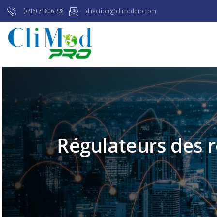
(+216) 71 806 228
direction@climodpro.com
Régulateurs des r