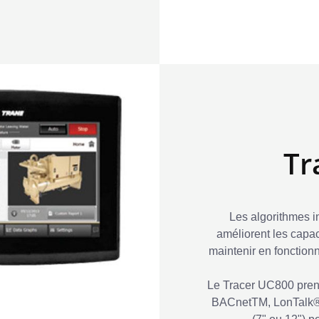
Tr
Les algorithmes i
améliorent les capac
maintenir en fonctionn
Le Tracer UC800 prend
BACnetTM, LonTalk®,