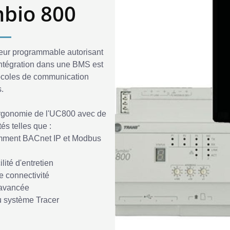
mbio 800
leur programmable autorisant
intégration dans une BMS est
tocoles de communication
.
l'ergonomie de l'UC800 avec de
és telles que :
tamment BACnet IP et Modbus
ilité d'entretien
e connectivité
é avancée
du système Tracer