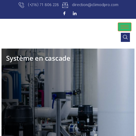
(+216) 71 806 228
direction@climodpro.com
Système en cascade